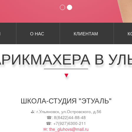
Я
О НАС
КЛИЕНТАМ
К
АРИКМАХЕРА В УЛ
ШКОЛА-СТУДИЯ "ЭТУАЛЬ"
⛳: г.Ульяновск, ул.Островского, д.56
☎: 8(8422)44-88-48
☎: +7(927)6300-211
✉: the_gluhovs@mail.ru